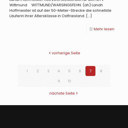
Wittmund WITTMUND/WARSINGSFEHN. (ah) Lanah
Hoffmeister ist auf der 50-Meter-Strecke die schnellste
Läuferin ihrer Altersklasse in Ostfriesland.
[…]
Mehr lesen
vorherige Seite
1
2
3
4
5
6
7
8
9
10
nächste Seite