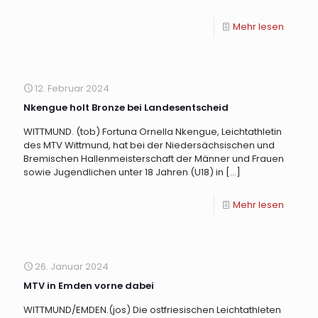
Mehr lesen
12. Februar 2024
Nkengue holt Bronze bei Landesentscheid
WITTMUND. (tob) Fortuna Ornella Nkengue, Leichtathletin
des MTV Wittmund, hat bei der Niedersächsischen und
Bremischen Hallenmeisterschaft der Männer und Frauen
sowie Jugendlichen unter 18 Jahren (U18) in
[…]
Mehr lesen
26. Januar 2024
MTV in Emden vorne dabei
WITTMUND/EMDEN.(jos) Die ostfriesischen Leichtathleten