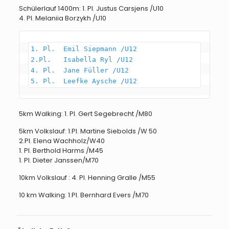
Schülerlauf 1400m: 1. Pl. Justus Carsjens /U10
4. Pl. Melaniia Borzykh /U10
1. Pl.  Emil Siepmann /U12

2.Pl.   Isabella Ryl /U12

4. Pl.  Jane Füller /U12

5. Pl.  Leefke Aysche /U12
5km Walking: 1. Pl. Gert Segebrecht /M80
5km Volkslauf: 1.Pl. Martine Siebolds /W 50
2.Pl. Elena Wachholz/W40
1. Pl. Berthold Harms /M45
1. Pl. Dieter Janssen/M70
10km Volkslauf : 4. Pl. Henning Gralle /M55
10 km Walking: 1.Pl. Bernhard Evers /M70