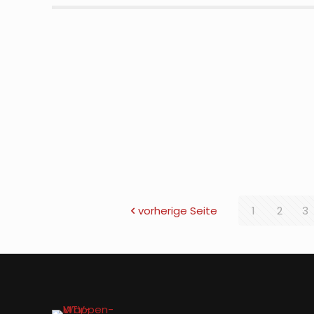
vorherige Seite
1
2
3