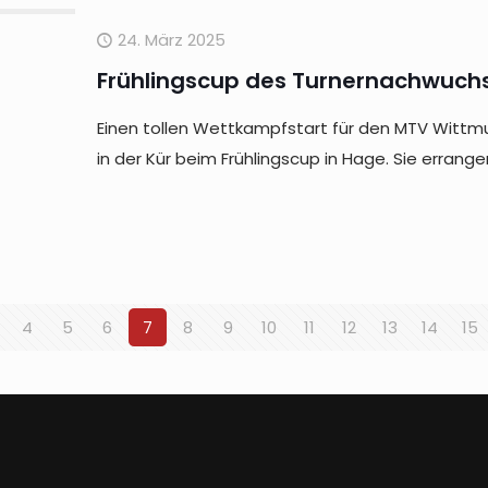
24. März 2025
Frühlingscup des Turnernachwuchs
Einen tollen Wettkampfstart für den MTV Wit
in der Kür beim Frühlingscup in Hage. Sie errange
4
5
6
7
8
9
10
11
12
13
14
15