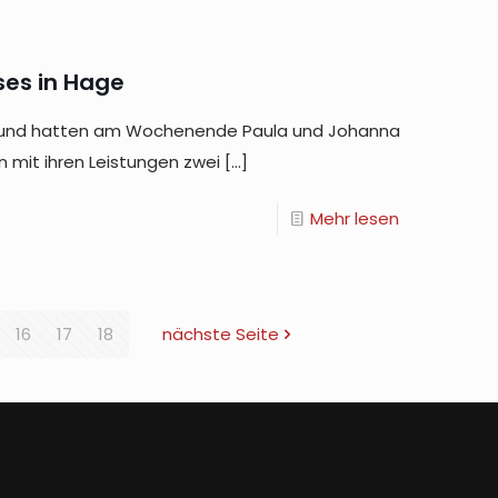
es in Hage
tmund hatten am Wochenende Paula und Johanna
n mit ihren Leistungen zwei
[…]
Mehr lesen
16
17
18
nächste Seite