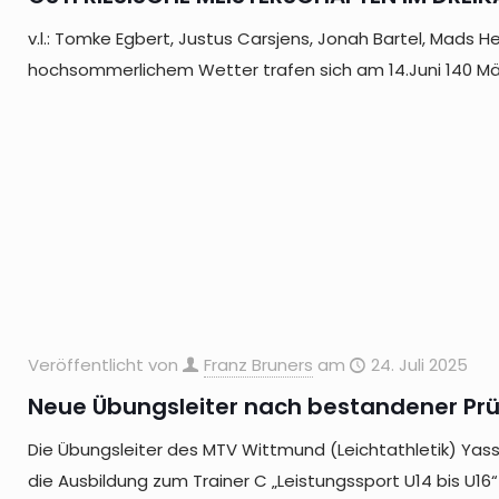
v.l.: Tomke Egbert, Justus Carsjens, Jonah Bartel, Mads
hochsommerlichem Wetter trafen sich am 14.Juni 140 M
Veröffentlicht von
Franz Bruners
am
24. Juli 2025
Neue Übungsleiter nach bestandener Pr
Die Übungsleiter des MTV Wittmund (Leichtathletik) Ya
die Ausbildung zum Trainer C „Leistungssport U14 bis U16“ a