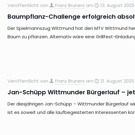
Veröffentlicht von
Franz Bruners
am
13. August 2025
Baumpflanz-Challenge erfolgreich absol
Der Spielmannszug Wittmund hat den MTV Wittmund her
Baum zu pflanzen. Alternativ wäre eine Grillfest-Einladu
Veröffentlicht von
Franz Bruners
am
21. August 2025
Jan-Schüpp Wittmunder Bürgerlauf – jet
Der diesjährigen Jan-Schüpp – Wittmunder Bürgerlauf wi
ist es soweit und alle laufbegeisterten Interessenten k