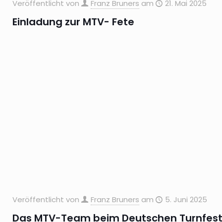
Veröffentlicht von
Franz Bruners
am
21. Mai 2025
Einladung zur MTV- Fete
Veröffentlicht von
Franz Bruners
am
5. Juni 2025
Das MTV-Team beim Deutschen Turnfest i