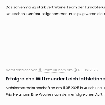
Das zahlenmäßig stark vertretene Team der Turnabteil
Deutschen Turnfest teilgenommen. In Leipzig waren die 
Veröffentlicht von
Franz Bruners
am
6. Juni 2025
Erfolgreiche Wittmunder Leichtathletinn
Mehrkampfmeisterschaften am 11.05.2025 in Aurich Pria He
Pria Heitmann Eine Woche nach dem erfolgreichen Auftri