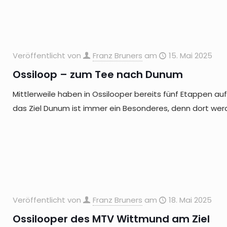
Veröffentlicht von
Franz Bruners
am
15. Mai 2025
Ossiloop – zum Tee nach Dunum
Mittlerweile haben in Ossilooper bereits fünf Etappen a
das Ziel Dunum ist immer ein Besonderes, denn dort wer
Veröffentlicht von
Franz Bruners
am
18. Mai 2025
Ossilooper des MTV Wittmund am Ziel