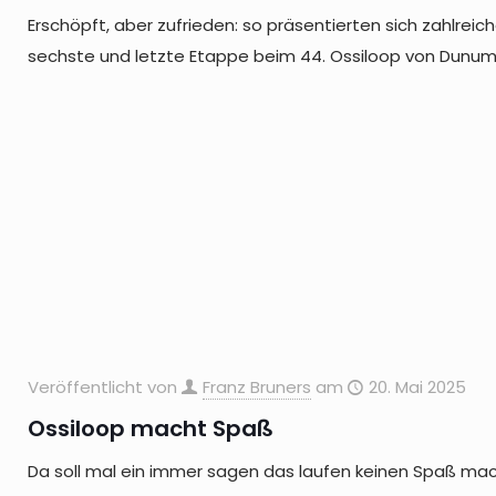
Erschöpft, aber zufrieden: so präsentierten sich zahlrei
sechste und letzte Etappe beim 44. Ossiloop von Dunum 
Veröffentlicht von
Franz Bruners
am
20. Mai 2025
Ossiloop macht Spaß
Da soll mal ein immer sagen das laufen keinen Spaß mac