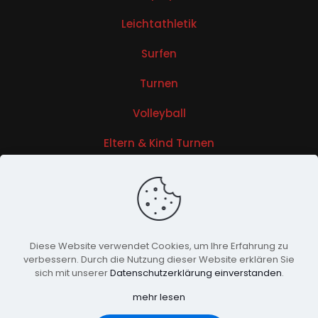
Leichtathletik
Surfen
Turnen
Volleyball
Eltern & Kind Turnen
Sportabzeichen
Diese Website verwendet Cookies, um Ihre Erfahrung zu
verbessern. Durch die Nutzung dieser Website erklären Sie
sich mit unserer
Datenschutzerklärung einverstanden
.
© 2025 MTV Wittmund e.V. Alle Rechte vorbehalten |
Erstellt von
SimplePress
mehr lesen