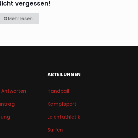
Nicht vergessen!
Mehr lesen
ABTEILUNGEN
 Antworten
Handball
ntrag
Kampfsport
zung
Leichtathletik
Surfen